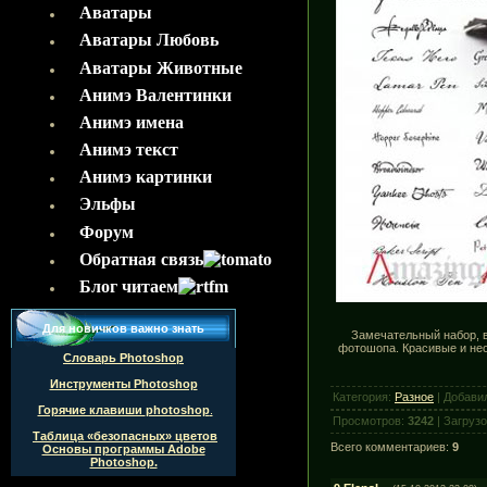
Аватары
Аватары Любовь
Аватары Животные
Анимэ Валентинки
Aнимэ имена
Анимэ текст
Анимэ картинки
Эльфы
Форум
Обратная связь
Блог читаем
Для новичков важно знать
Замечательный набор, 
фотошопа. Красивые и не
Словарь Photoshop
Инструменты Photoshop
Категория:
Разное
| Добави
Горячие клавиши
photoshop
.
Просмотров:
3242
| Загруз
Таблица «безопасных» цветов
Всего комментариев:
9
Основы программы Adobe
Photoshop.