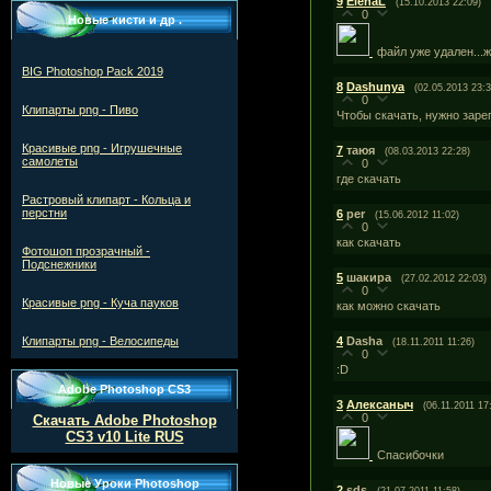
9
ElenaL
(15.10.2013 22:09)
0
Новые кисти и др .
файл уже удален...жа
BIG Photoshop Pack 2019
8
Dashunya
(02.05.2013 23:3
0
Клипарты png - Пиво
Чтобы скачать, нужно заре
Красивые png - Игрушечные
7
таюя
(08.03.2013 22:28)
самолеты
0
где скачать
Растровый клипарт - Кольца и
перстни
6
per
(15.06.2012 11:02)
0
как скачать
Фотошоп прозрачный -
Подснежники
5
шакира
(27.02.2012 22:03)
0
Красивые png - Куча пауков
как можно скачать
Клипарты png - Велосипеды
4
Dasha
(18.11.2011 11:26)
0
:D
Adobe Photoshop CS3
3
Алексаныч
(06.11.2011 17
0
Скачать Adobe Photoshop
CS3 v10 Lite RUS
Спасибочки
Новые Уроки Photoshop
2
sds