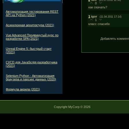
(21.07.2011 11:58)
0
как скачать?
Автоматизация тестирования REST
API на Python (2021)
1
igor
(11.04.2011 17:14)
1
класс спасибо
Асинхронная архитектура (2021)
Vue Advanced Продвинутый курс по
разработке SPA (2021)
Добавлять коммент
Unreal Engine 5: быстрый старт
(2021)
CI/CD для JavaScript-разработчика
(2021)
Selenium Python - Автоматизация
браузера и парсинг данных (2020)
Формула акрила (2021)
Copyright MyCorp © 2026