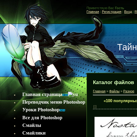
Приветствую Вас
Гость
Главная
|
Регистрация
|
Вход
|
R
Тайн
Каталог файлов
Главная
»
Файлы
»
Разное
Главная страница
«100 популярны
Переводчик меню Photoshop
[ ]
Уроки Photoshop
Все для Photoshop
Смайлы
Смайлики