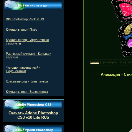
Новые кисти и др .
BIG Photoshop Pack 2019
Клипарты png - Пиво
Красивые png - Игрушечные
самолеты
Растровый клипарт - Кольца и
перстни
Разное
|
Просмотров:
1217
|
Загр
Фотошоп прозрачный -
Подснежники
Анимация - Стил
Красивые png - Куча пауков
Клипарты png - Велосипеды
Adobe Photoshop CS3
Скачать Adobe Photoshop
CS3 v10 Lite RUS
Новые Уроки Photoshop