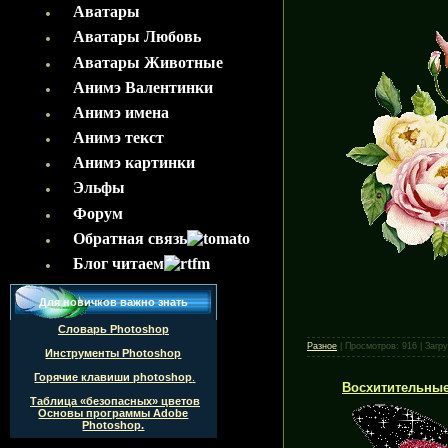
Аватары
Аватары Любовь
Аватары Животные
Анимэ Валентинки
Aнимэ имена
Анимэ текст
Анимэ картинки
Эльфы
Форум
Обратная связь
Блог читаем
Для новичков важно знать
Словарь Photoshop
Разное
|
Просмотров:
916
|
Загру
Инструменты Photoshop
Горячие клавиши
photoshop
.
Восхитительные
Таблица «безопасных» цветов
Основы программы Adobe
Photoshop.