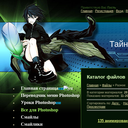
Приветствую Вас
Гость
Главная
|
Регистрация
|
Вход
|
R
Тайн
Каталог файлов
Главная
»
Файлы
» Разное
Главная страница
В категории материалов:
28
Переводчик меню Photoshop
Показано материалов:
11-2
Уроки Photoshop
Сортировать по:
Дате
·
На
Просмотрам
Все для Photoshop
Смайлы
135 анимирован
Смайлики