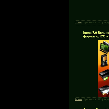
Разное
|
Просмотров:
992
|
Загру
Icons 7.0 Велик
форматах ICO и
Разное
|
Просмотров:
973
|
Загру