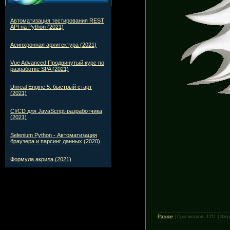
Автоматизация тестирования REST
API на Python (2021)
Асинхронная архитектура (2021)
Vue Advanced Продвинутый курс по
разработке SPA (2021)
Unreal Engine 5: быстрый старт
(2021)
CI/CD для JavaScript-разработчика
(2021)
Selenium Python - Автоматизация
браузера и парсинг данных (2020)
Формула акрила (2021)
Разное
|
Просмотров:
1211
|
Загр