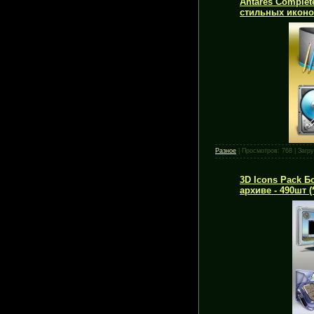
Antares Comple
стильных иконо
Разное
|
Просмотров:
768
|
Загру
3D Icons Pack Б
архиве - 490шт (