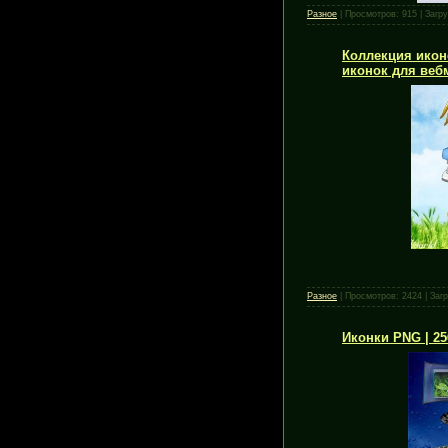
Разное
|
Просмотров:
915
|
Загру
Коллекция икон
иконок для вебм
Разное
|
Просмотров:
2424
|
Загр
Иконки PNG | 256