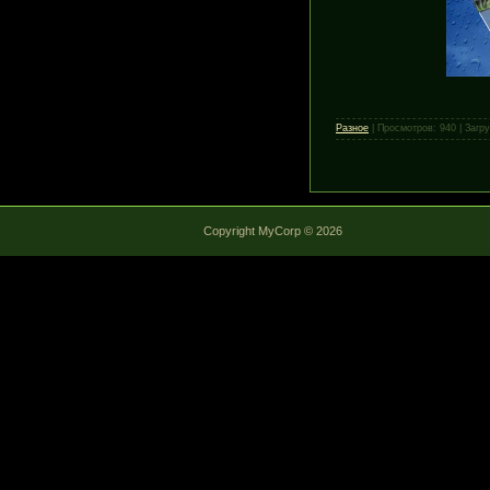
Разное
|
Просмотров:
940
|
Загру
Copyright MyCorp © 2026