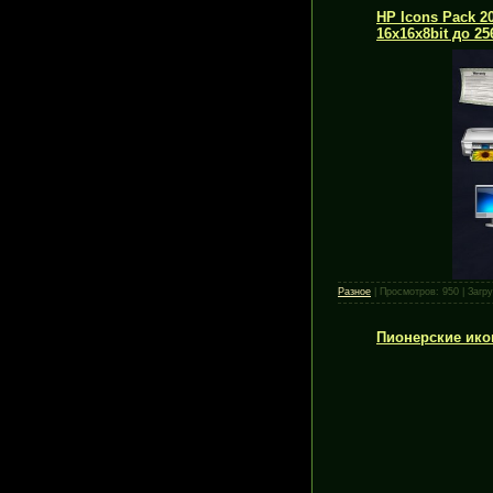
HP Icons Pack 20
16х16х8bit до 25
Разное
|
Просмотров:
950
|
Загру
Пионерские ико