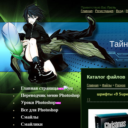
Приветствую Вас
Гость
Главная
|
Регистрация
|
Вход
|
R
Тайн
Каталог файлов
Главная
»
Файлы
»
Разное
Главная страница
шрифты «9 Super
Переводчик меню Photoshop
[ ]
Уроки Photoshop
Все для Photoshop
Смайлы
Смайлики