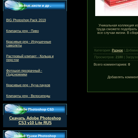
Новые кисти и др .
BIG Photoshop Pack 2019
Уникальная коллекция и
труда сможете подобрать
Клипарты png - Пиво
все случаи жизни. В сбо
Красивые png - Игрушечные
самолеты
Категория:
Разное
| Добави
Растровый клипарт - Кольца и
Просмотров:
2180
| Загруз
перстни
Всего комментариев:
0
Фотошоп прозрачный -
Подснежники
Добавлять коммент
Красивые png - Куча пауков
Клипарты png - Велосипеды
Adobe Photoshop CS3
Скачать Adobe Photoshop
CS3 v10 Lite RUS
Новые Уроки Photoshop