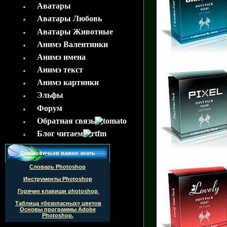
Аватары
Аватары Любовь
Аватары Животные
Анимэ Валентинки
Aнимэ имена
Анимэ текст
Анимэ картинки
Эльфы
Форум
Обратная связь
Блог читаем
Для новичков важно знать
Словарь Photoshop
Инструменты Photoshop
Горячие клавиши
photoshop
.
Таблица «безопасных» цветов
Основы программы Adobe
Photoshop.